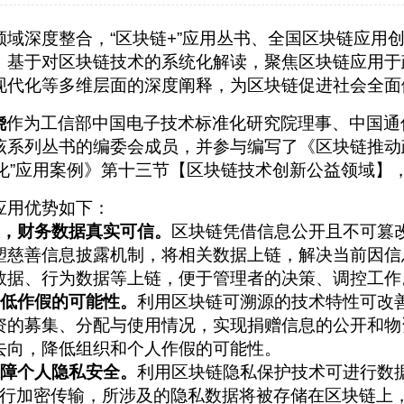
域深度整合，“区块链+”应用丛书、全国区块链应用
》基于对区块链技术的系统化解读，聚焦区块链应用于
现代化等多维层面的深度阐释，为区块链促进社会全面
骁
作为工信部中国电子技术标准化研究院理事、中国通
该系列丛书的编委会成员，并参与编写了《区块链推动
代化”应用案例》第十三节【区块链技术创新公益领域】
应用优势如下：
改，财务数据真实可信。
区块链凭借信息公开且不可篡
塑慈善信息披露机制，将相关数据上链，解决当前因信
数据、行为数据等上链，便于管理者的决策、调控工作
降低作假的可能性。
利用区块链可溯源的技术特性可改
资的募集、分配与使用情况，实现捐赠信息的公开和物
去向，降低组织和个人作假的可能性。
保障个人隐私安全。
利用区块链隐私保护技术可进行数
议进行加密传输，所涉及的隐私数据将被存储在区块链上